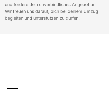
und fordere dein unverbindliches Angebot an!
Wir freuen uns darauf, dich bei deinem Umzug
begleiten und unterstützen zu dürfen.
UMZUGSKÖNIG BERGMANN GRAZ
Ihr Umzug oder
Transport
Sparen Sie bis zu 100€ bei Anfrage
Abwicklung innerhalb von 24 Stunden