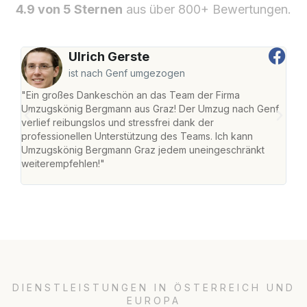
4.9 von 5 Sternen
aus über 800+ Bewertungen.
Ulrich Gerste
ist nach Genf umgezogen
"Ein großes Dankeschön an das Team der Firma
"Di
Umzugskönig Bergmann aus Graz! Der Umzug nach Genf
mei
verlief reibungslos und stressfrei dank der
Team
professionellen Unterstützung des Teams. Ich kann
habe
Umzugskönig Bergmann Graz jedem uneingeschränkt
an m
weiterempfehlen!"
groß
DIENSTLEISTUNGEN IN ÖSTERREICH UND
EUROPA