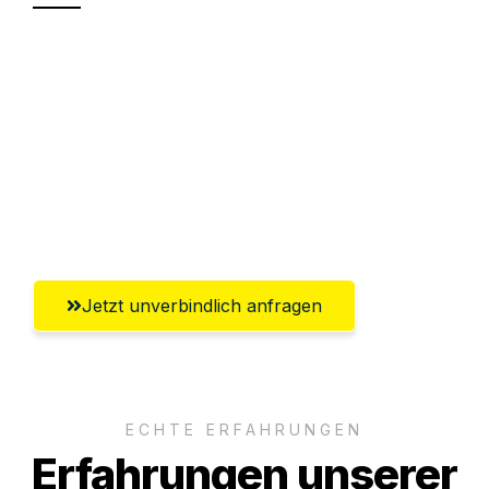
Sparen Sie bis zu 100€ bei Anfrage
Abwicklung innerhalb von 24 Stunden
Versichert bis zu 7.500€
Ggf. komplette Zollabwicklung inklusive
Umfassender Kundensupport aus Graz
Jetzt unverbindlich anfragen
ECHTE ERFAHRUNGEN
Erfahrungen unserer