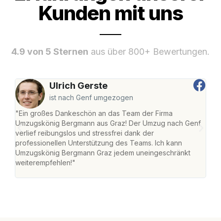
Kunden mit uns
4.9 von 5 Sternen
aus über 800+ Bewertungen.
Ulrich Gerste
ist nach Genf umgezogen
"Ein großes Dankeschön an das Team der Firma
"Di
Umzugskönig Bergmann aus Graz! Der Umzug nach Genf
mei
verlief reibungslos und stressfrei dank der
Team
professionellen Unterstützung des Teams. Ich kann
habe
Umzugskönig Bergmann Graz jedem uneingeschränkt
an m
weiterempfehlen!"
groß