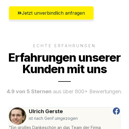
Jetzt unverbindlich anfragen
ECHTE ERFAHRUNGEN
Erfahrungen unserer
Kunden mit uns
4.9 von 5 Sternen
aus über 800+ Bewertungen.
Ulrich Gerste
ist nach Genf umgezogen
"Ein großes Dankeschön an das Team der Firma
"Di