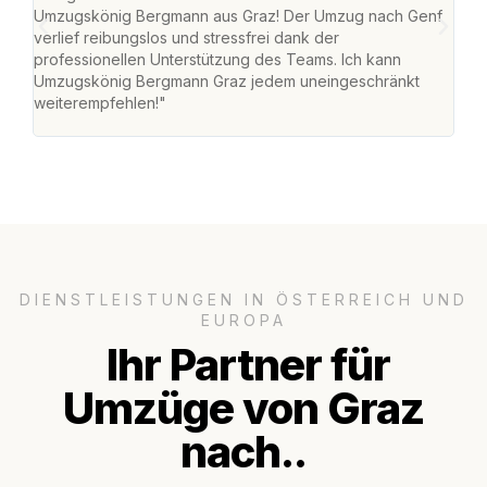
Umzugskönig Bergmann aus Graz! Der Umzug nach Genf
mei
verlief reibungslos und stressfrei dank der
Team
professionellen Unterstützung des Teams. Ich kann
habe
Umzugskönig Bergmann Graz jedem uneingeschränkt
an m
weiterempfehlen!"
groß
DIENSTLEISTUNGEN IN ÖSTERREICH UND
EUROPA
Ihr Partner für
Umzüge von Graz
nach..