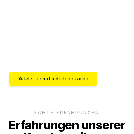
Sparen Sie bis zu 100€ bei Anfrage
Abwicklung innerhalb von 24 Stunden
Versichert bis zu 7.500€
Ggf. komplette Zollabwicklung inklusive
Umfassender Kundensupport aus Graz
Jetzt unverbindlich anfragen
ECHTE ERFAHRUNGEN
Erfahrungen unserer