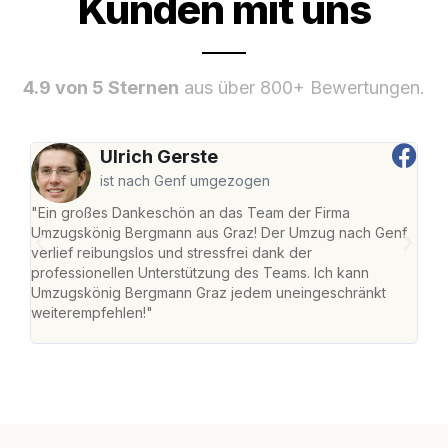
Kunden mit uns
4.9 von 5 Sternen
aus über 800+ Bewertungen.
Ulrich Gerste
ist nach Genf umgezogen
"Ein großes Dankeschön an das Team der Firma
"Di
Umzugskönig Bergmann aus Graz! Der Umzug nach Genf
mei
verlief reibungslos und stressfrei dank der
Team
professionellen Unterstützung des Teams. Ich kann
habe
Umzugskönig Bergmann Graz jedem uneingeschränkt
an m
weiterempfehlen!"
groß