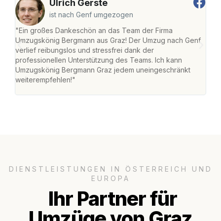
Ulrich Gerste
ist nach Genf umgezogen
"Ein großes Dankeschön an das Team der Firma
"Di
Umzugskönig Bergmann aus Graz! Der Umzug nach Genf
mei
verlief reibungslos und stressfrei dank der
Team
professionellen Unterstützung des Teams. Ich kann
habe
Umzugskönig Bergmann Graz jedem uneingeschränkt
an m
weiterempfehlen!"
groß
DIENSTLEISTUNGEN IN ÖSTERREICH UND
EUROPA
Ihr Partner für
Umzüge von Graz