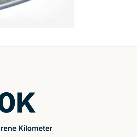
0
K
rene Kilometer