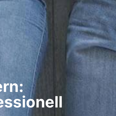
rn:
ssionell​