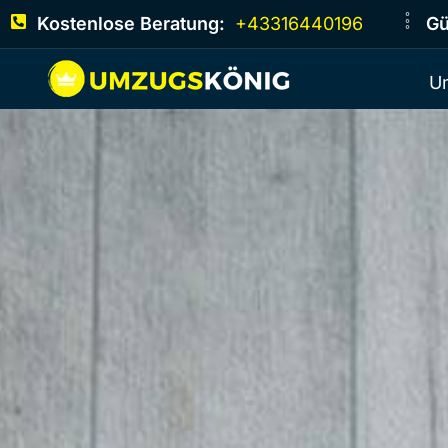
Kostenlose Beratung:
+43316440196
Gü
U