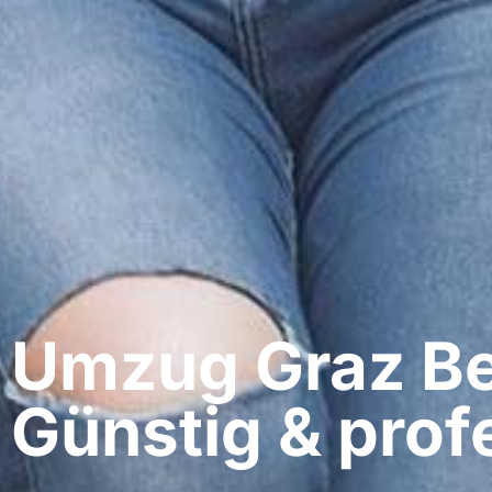
Umzug Graz​ Be
Günstig & profe