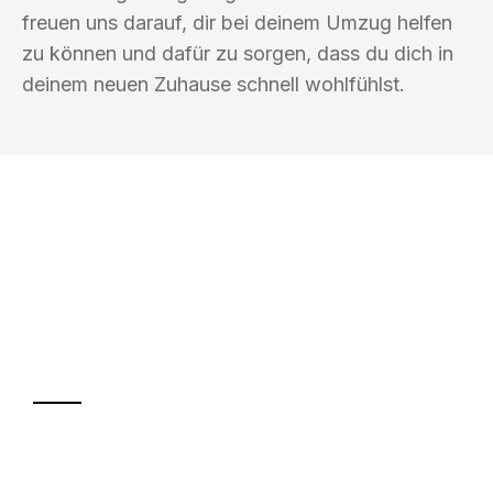
freuen uns darauf, dir bei deinem Umzug helfen
zu können und dafür zu sorgen, dass du dich in
deinem neuen Zuhause schnell wohlfühlst.
UMZUGSKÖNIG BERGMANN GRAZ
Ihr Umzug oder
Transport
Sparen Sie bis zu 100€ bei Anfrage
Abwicklung innerhalb von 24 Stunden