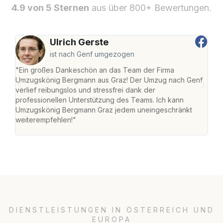
4.9 von 5 Sternen
aus über 800+ Bewertungen.
Ulrich Gerste
ist nach Genf umgezogen
"Ein großes Dankeschön an das Team der Firma
"Di
Umzugskönig Bergmann aus Graz! Der Umzug nach Genf
mei
verlief reibungslos und stressfrei dank der
Team
professionellen Unterstützung des Teams. Ich kann
habe
Umzugskönig Bergmann Graz jedem uneingeschränkt
an m
weiterempfehlen!"
groß
DIENSTLEISTUNGEN IN ÖSTERREICH UND
EUROPA