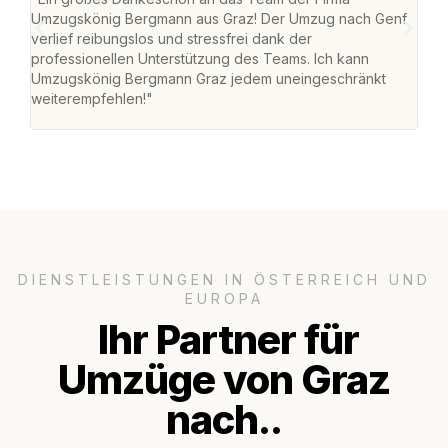
Umzugskönig Bergmann aus Graz! Der Umzug nach Genf
mei
verlief reibungslos und stressfrei dank der
Team
professionellen Unterstützung des Teams. Ich kann
habe
Umzugskönig Bergmann Graz jedem uneingeschränkt
an m
weiterempfehlen!"
groß
DIENSTLEISTUNGEN IN ÖSTERREICH UND
EUROPA
Ihr Partner für
Umzüge von Graz
nach..