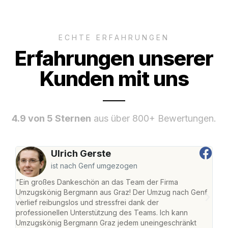
ECHTE ERFAHRUNGEN
Erfahrungen unserer
Kunden mit uns
4.9 von 5 Sternen
aus über 800+ Bewertungen.
Ulrich Gerste
ist nach Genf umgezogen
"Ein großes Dankeschön an das Team der Firma
"Di
Umzugskönig Bergmann aus Graz! Der Umzug nach Genf
mei
verlief reibungslos und stressfrei dank der
Team
professionellen Unterstützung des Teams. Ich kann
habe
Umzugskönig Bergmann Graz jedem uneingeschränkt
an m