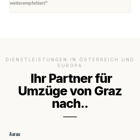
weiterempfehlen!"
groß
DIENSTLEISTUNGEN IN ÖSTERREICH UND
EUROPA
Ihr Partner für
Umzüge von Graz
nach..
Aarau