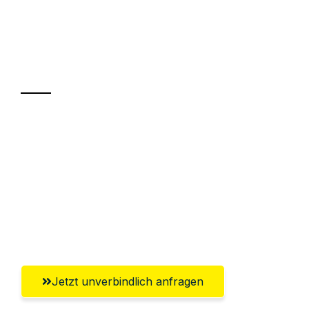
UMZUGSKÖNIG BERGMANN GRAZ
Ihr Umzug oder
Transport
Sparen Sie bis zu 100€ bei Anfrage
Abwicklung innerhalb von 24 Stunden
Versichert bis zu 7.500€
Ggf. komplette Zollabwicklung inklusive
Umfassender Kundensupport aus Graz
Jetzt unverbindlich anfragen