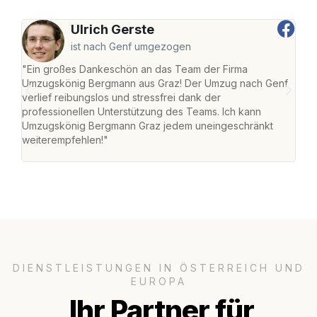
Ulrich Gerste
ist nach Genf umgezogen
"Ein großes Dankeschön an das Team der Firma
"Di
Umzugskönig Bergmann aus Graz! Der Umzug nach Genf
mei
verlief reibungslos und stressfrei dank der
Team
professionellen Unterstützung des Teams. Ich kann
habe
Umzugskönig Bergmann Graz jedem uneingeschränkt
an m
weiterempfehlen!"
groß
DIENSTLEISTUNGEN IN ÖSTERREICH UND
EUROPA
Ihr Partner für