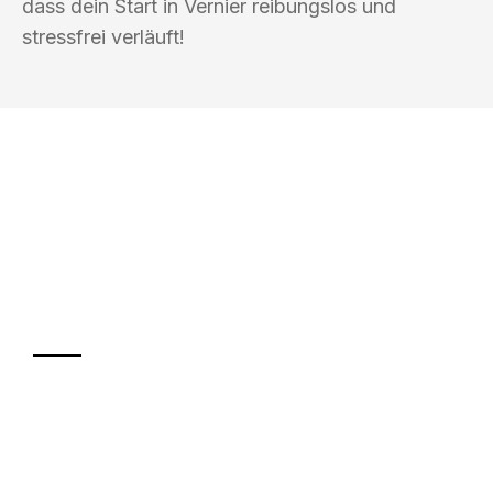
dass dein Start in Vernier reibungslos und
stressfrei verläuft!
UMZUGSKÖNIG BERGMANN GRAZ
Ihr Umzug oder
Transport
Sparen Sie bis zu 100€ bei Anfrage
Abwicklung innerhalb von 24 Stunden
Versichert bis zu 7.500€