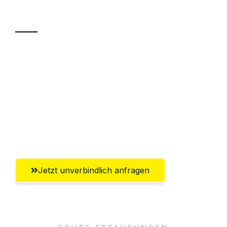
Transport
Sparen Sie bis zu 100€ bei Anfrage
Abwicklung innerhalb von 24 Stunden
Versichert bis zu 7.500€
Ggf. komplette Zollabwicklung inklusive
Umfassender Kundensupport aus Graz
Jetzt unverbindlich anfragen