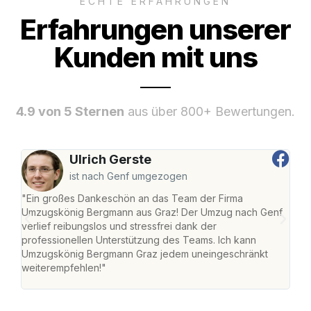
ECHTE ERFAHRUNGEN
Erfahrungen unserer
Kunden mit uns
4.9 von 5 Sternen
aus über 800+ Bewertungen.
Ulrich Gerste
ist nach Genf umgezogen
"Ein großes Dankeschön an das Team der Firma
"Di
Umzugskönig Bergmann aus Graz! Der Umzug nach Genf
mei
verlief reibungslos und stressfrei dank der
Team
professionellen Unterstützung des Teams. Ich kann
habe
Umzugskönig Bergmann Graz jedem uneingeschränkt
an m
weiterempfehlen!"
groß