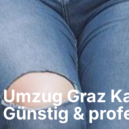
Umzug Graz​ K
Günstig & profe