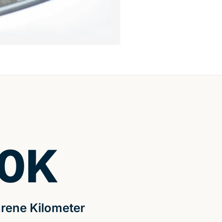
0
K
rene Kilometer