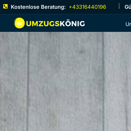
Kostenlose Beratung:
+43316440196
Gü
U