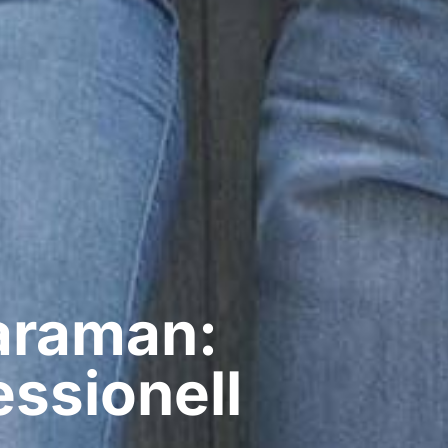
araman:
ssionell​