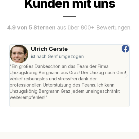
Kunden mit uns
4.9 von 5 Sternen
aus über 800+ Bewertungen.
Ulrich Gerste
ist nach Genf umgezogen
"Ein großes Dankeschön an das Team der Firma
"Di
Umzugskönig Bergmann aus Graz! Der Umzug nach Genf
mei
verlief reibungslos und stressfrei dank der
Team
professionellen Unterstützung des Teams. Ich kann
habe
Umzugskönig Bergmann Graz jedem uneingeschränkt
an m
weiterempfehlen!"
groß