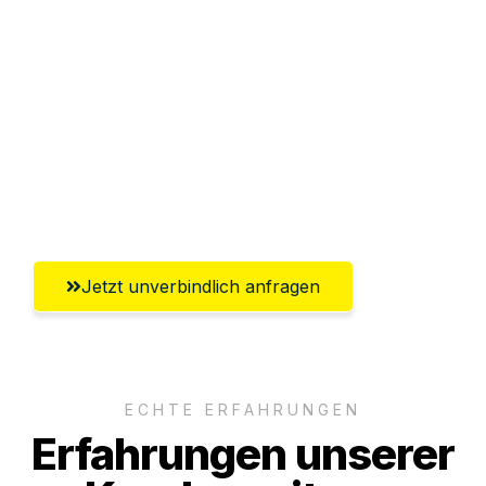
Sparen Sie bis zu 100€ bei Anfrage
Abwicklung innerhalb von 24 Stunden
Versichert bis zu 7.500€
Ggf. komplette Zollabwicklung inklusive
Umfassender Kundensupport aus Graz
Jetzt unverbindlich anfragen
ECHTE ERFAHRUNGEN
Erfahrungen unserer