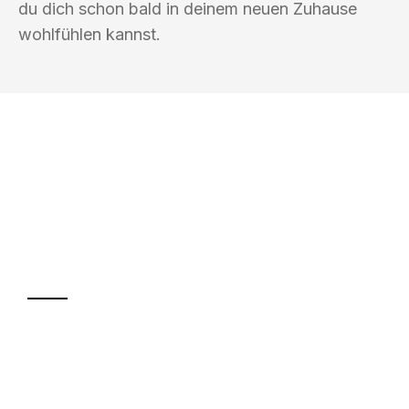
du dich schon bald in deinem neuen Zuhause
wohlfühlen kannst.
UMZUGSKÖNIG BERGMANN GRAZ
Ihr Umzug oder
Transport
Sparen Sie bis zu 100€ bei Anfrage
Abwicklung innerhalb von 24 Stunden
Versichert bis zu 7.500€