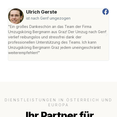
Ulrich Gerste
ist nach Genf umgezogen
"Ein großes Dankeschön an das Team der Firma
"Di
Umzugskönig Bergmann aus Graz! Der Umzug nach Genf
mei
verlief reibungslos und stressfrei dank der
Team
professionellen Unterstützung des Teams. Ich kann
habe
Umzugskönig Bergmann Graz jedem uneingeschränkt
an m
weiterempfehlen!"
groß
DIENSTLEISTUNGEN IN ÖSTERREICH UND
EUROPA
Ihr Partner für