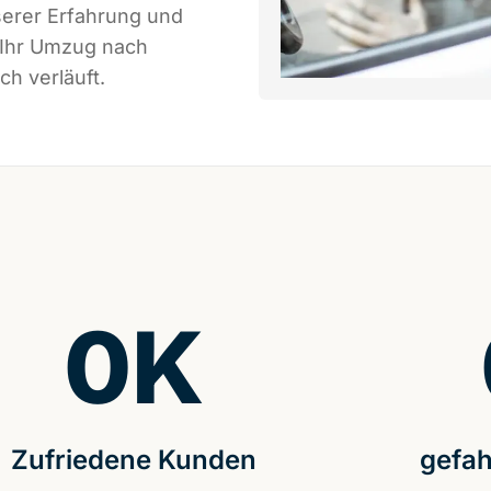
serer Erfahrung und
 Ihr Umzug nach
h verläuft.
0
K
Zufriedene Kunden
gefah