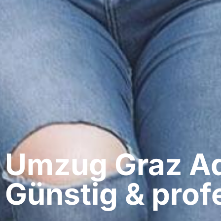
Umzug Graz​ A
Günstig & profe