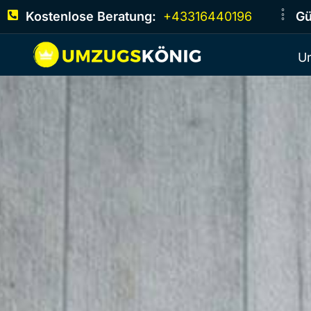
Kostenlose Beratung:
+43316440196
Gü
U