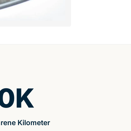
0
K
rene Kilometer