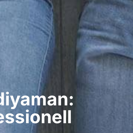
diyaman:
ssionell​