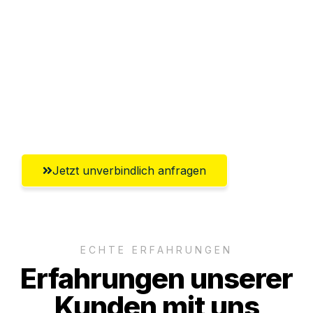
Sparen Sie bis zu 100€ bei Anfrage
Abwicklung innerhalb von 24 Stunden
Versichert bis zu 7.500€
Ggf. komplette Zollabwicklung inklusive
Umfassender Kundensupport aus Graz
Jetzt unverbindlich anfragen
ECHTE ERFAHRUNGEN
Erfahrungen unserer
Kunden mit uns