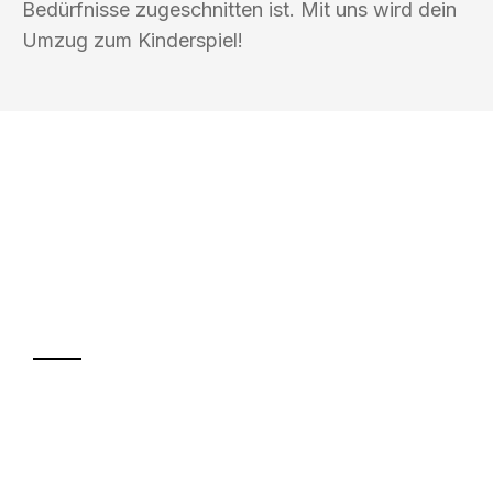
Bedürfnisse zugeschnitten ist. Mit uns wird dein
Umzug zum Kinderspiel!
UMZUGSKÖNIG BERGMANN GRAZ
Ihr Umzug oder
Transport
Sparen Sie bis zu 100€ bei Anfrage
Abwicklung innerhalb von 24 Stunden
Versichert bis zu 7.500€