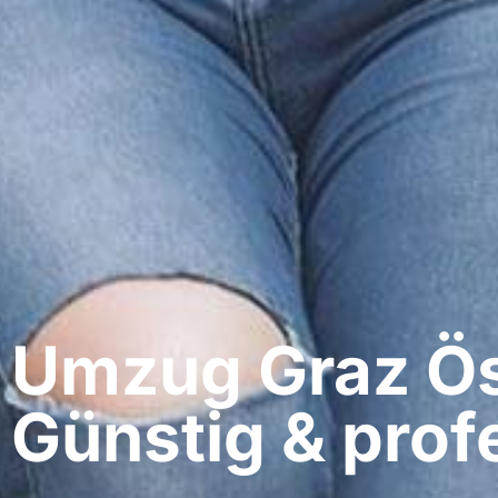
Umzug Graz​ Ös
Günstig & profe