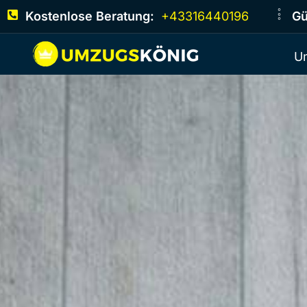
Kostenlose Beratung:
+43316440196
Gü
U