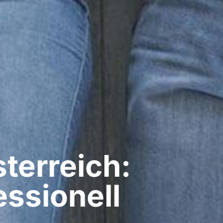
terreich:
ssionell​