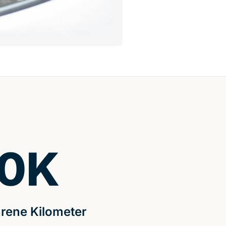
0
K
rene Kilometer