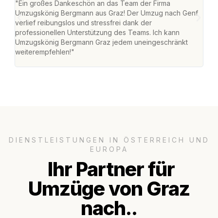
"Ein großes Dankeschön an das Team der Firma
"Di
Umzugskönig Bergmann aus Graz! Der Umzug nach Genf
mei
verlief reibungslos und stressfrei dank der
Team
professionellen Unterstützung des Teams. Ich kann
habe
Umzugskönig Bergmann Graz jedem uneingeschränkt
an m
weiterempfehlen!"
groß
DIENSTLEISTUNGEN IN ÖSTERREICH UND
EUROPA
Ihr Partner für
Umzüge von Graz
nach..