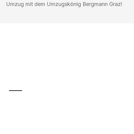
Umzug mit dem Umzugskönig Bergmann Graz!
UMZUGSKÖNIG BERGMANN GRAZ
Ihr Umzug oder
Transport
Sparen Sie bis zu 100€ bei Anfrage
Abwicklung innerhalb von 24 Stunden
Versichert bis zu 7.500€