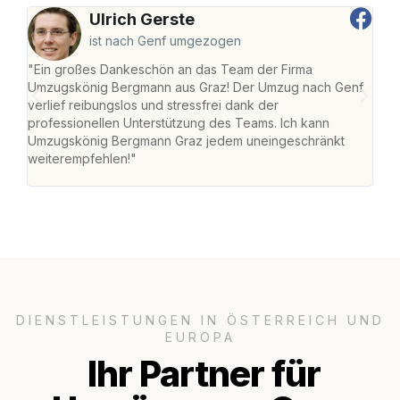
Ulrich Gerste
ist nach Genf umgezogen
"Ein großes Dankeschön an das Team der Firma
"Di
Umzugskönig Bergmann aus Graz! Der Umzug nach Genf
mei
verlief reibungslos und stressfrei dank der
Team
professionellen Unterstützung des Teams. Ich kann
habe
Umzugskönig Bergmann Graz jedem uneingeschränkt
an m
weiterempfehlen!"
groß
DIENSTLEISTUNGEN IN ÖSTERREICH UND
EUROPA
Ihr Partner für