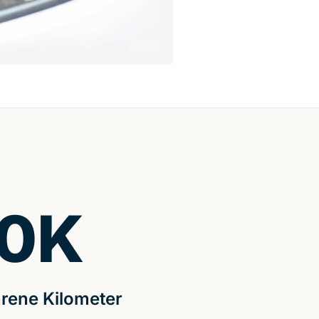
0
K
rene Kilometer