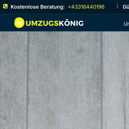
Kostenlose Beratung:
+43316440196
Gü
U