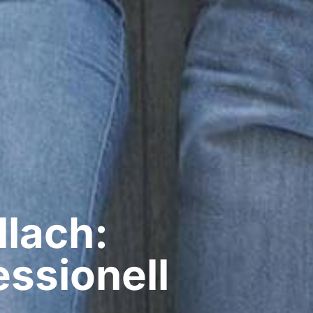
llach:
ssionell​