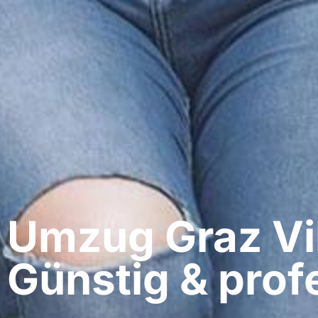
Umzug Graz​ Vi
Günstig & profe