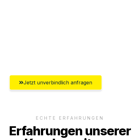
Sparen Sie bis zu 100€ bei Anfrage
Abwicklung innerhalb von 24 Stunden
Versichert bis zu 7.500€
Ggf. komplette Zollabwicklung inklusive
Umfassender Kundensupport aus Graz
Jetzt unverbindlich anfragen
ECHTE ERFAHRUNGEN
Erfahrungen unserer