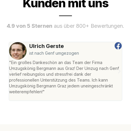
Kunden mit uns
4.9 von 5 Sternen
aus über 800+ Bewertungen.
Ulrich Gerste
ist nach Genf umgezogen
"Ein großes Dankeschön an das Team der Firma
"Di
Umzugskönig Bergmann aus Graz! Der Umzug nach Genf
mei
verlief reibungslos und stressfrei dank der
Team
professionellen Unterstützung des Teams. Ich kann
habe
Umzugskönig Bergmann Graz jedem uneingeschränkt
an m
weiterempfehlen!"
groß