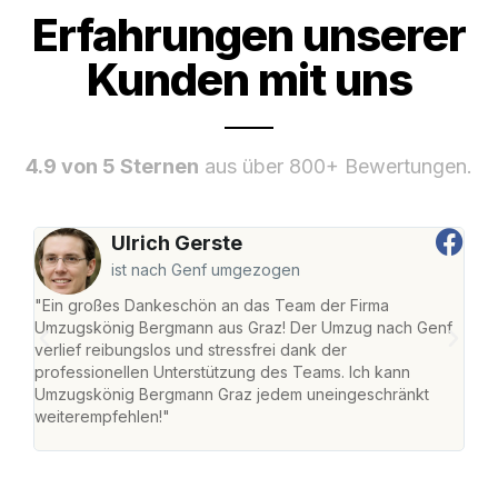
Erfahrungen unserer
Kunden mit uns
4.9 von 5 Sternen
aus über 800+ Bewertungen.
Ulrich Gerste
ist nach Genf umgezogen
"Ein großes Dankeschön an das Team der Firma
"Di
Umzugskönig Bergmann aus Graz! Der Umzug nach Genf
mei
verlief reibungslos und stressfrei dank der
Team
professionellen Unterstützung des Teams. Ich kann
habe
Umzugskönig Bergmann Graz jedem uneingeschränkt
an m
weiterempfehlen!"
groß