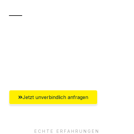
Transport
Sparen Sie bis zu 100€ bei Anfrage
Abwicklung innerhalb von 24 Stunden
Versichert bis zu 7.500€
Ggf. komplette Zollabwicklung inklusive
Umfassender Kundensupport aus Graz
Jetzt unverbindlich anfragen
ECHTE ERFAHRUNGEN