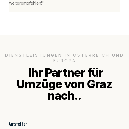
weiterempfehlen!"
groß
DIENSTLEISTUNGEN IN ÖSTERREICH UND
EUROPA
Ihr Partner für
Umzüge von Graz
nach..
Amstetten