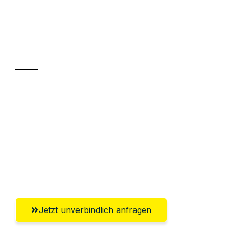
UMZUGSKÖNIG BERGMANN GRAZ
Ihr Umzug oder
Transport
Sparen Sie bis zu 100€ bei Anfrage
Abwicklung innerhalb von 24 Stunden
Versichert bis zu 7.500€
Ggf. komplette Zollabwicklung inklusive
Umfassender Kundensupport aus Graz
Jetzt unverbindlich anfragen