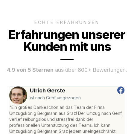
ECHTE ERFAHRUNGEN
Erfahrungen unserer
Kunden mit uns
4.9 von 5 Sternen
aus über 800+ Bewertungen.
Ulrich Gerste
ist nach Genf umgezogen
"Ein großes Dankeschön an das Team der Firma
"Di
Umzugskönig Bergmann aus Graz! Der Umzug nach Genf
mei
verlief reibungslos und stressfrei dank der
Team
professionellen Unterstützung des Teams. Ich kann
habe
Umzugskönig Bergmann Graz jedem uneingeschränkt
an m