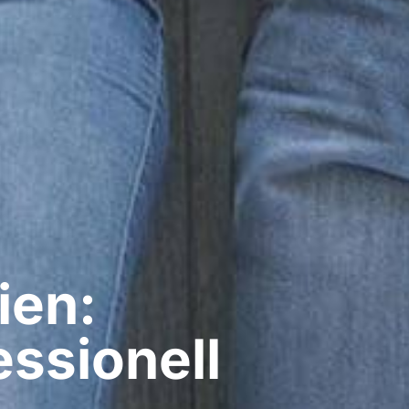
ien:
ssionell​