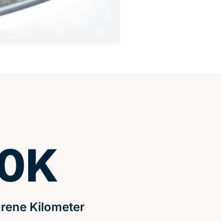
0
K
rene Kilometer