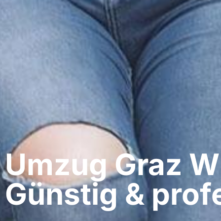
Umzug Graz​ W
Günstig & profe