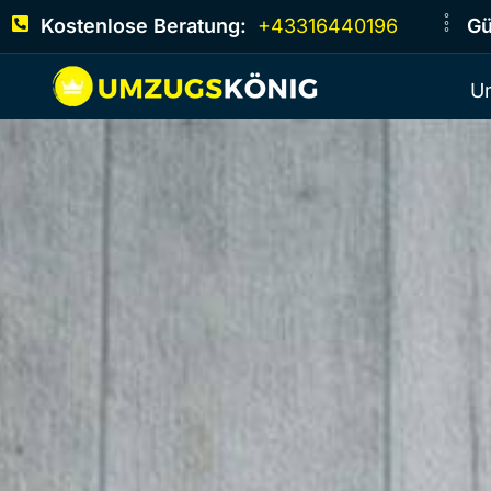
Kostenlose Beratung:
+43316440196
Gü
U