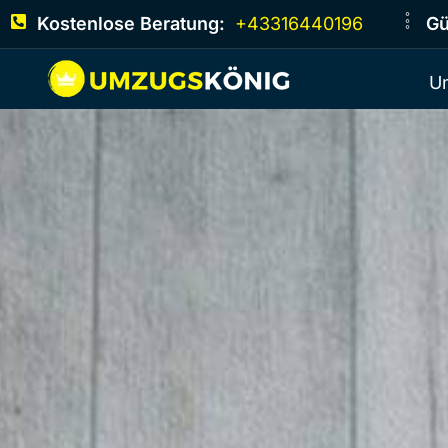
Kostenlose Beratung:
+43316440196
Gü
U