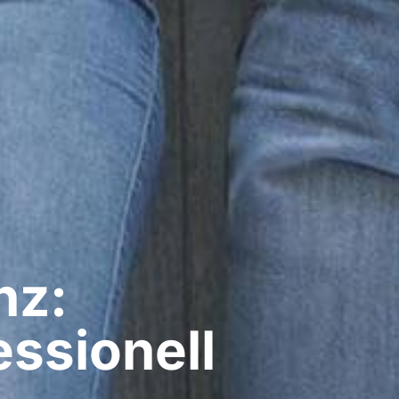
nz:
ssionell​