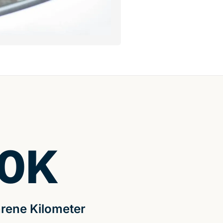
0
K
rene Kilometer