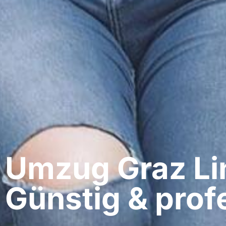
Umzug Graz​ Li
Günstig & profe