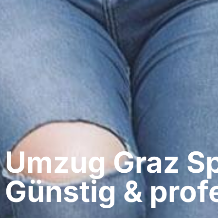
Umzug Graz​ S
Günstig & profe