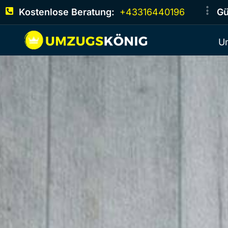
Kostenlose Beratung:
+43316440196
Gü
U