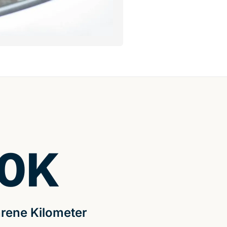
0
K
rene Kilometer