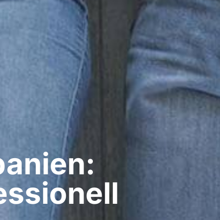
panien:
ssionell​