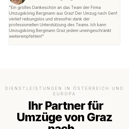
"Ein großes Dankeschön an das Team der Firma
"Di
Umzugskönig Bergmann aus Graz! Der Umzug nach Genf
mei
verlief reibungslos und stressfrei dank der
Team
professionellen Unterstützung des Teams. Ich kann
habe
Umzugskönig Bergmann Graz jedem uneingeschränkt
an m
weiterempfehlen!"
groß
DIENSTLEISTUNGEN IN ÖSTERREICH UND
EUROPA
Ihr Partner für
Umzüge von Graz
nach..