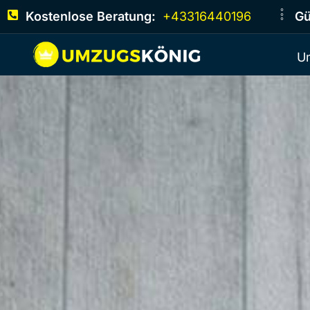
Kostenlose Beratung:
+43316440196
Gü
U