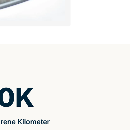
0
K
rene Kilometer