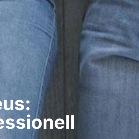
eus:
ssionell​