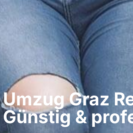
Umzug Graz​ R
Günstig & profe