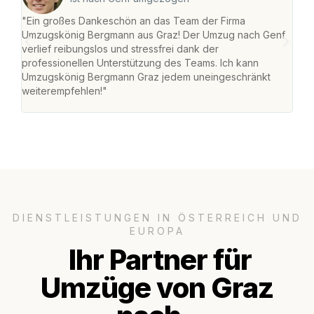
"Ein großes Dankeschön an das Team der Firma
"Di
Umzugskönig Bergmann aus Graz! Der Umzug nach Genf
mei
verlief reibungslos und stressfrei dank der
Team
professionellen Unterstützung des Teams. Ich kann
habe
Umzugskönig Bergmann Graz jedem uneingeschränkt
an m
weiterempfehlen!"
groß
DIENSTLEISTUNGEN IN ÖSTERREICH UND
EUROPA
Ihr Partner für
Umzüge von Graz