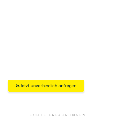
Transport
Sparen Sie bis zu 100€ bei Anfrage
Abwicklung innerhalb von 24 Stunden
Versichert bis zu 7.500€
Ggf. komplette Zollabwicklung inklusive
Umfassender Kundensupport aus Graz
Jetzt unverbindlich anfragen
ECHTE ERFAHRUNGEN