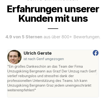
Erfahrungen unserer
Kunden mit uns
4.9 von 5 Sternen
aus über 800+ Bewertungen.
Ulrich Gerste
ist nach Genf umgezogen
"Ein großes Dankeschön an das Team der Firma
"Di
Umzugskönig Bergmann aus Graz! Der Umzug nach Genf
mei
verlief reibungslos und stressfrei dank der
Team
professionellen Unterstützung des Teams. Ich kann
habe
Umzugskönig Bergmann Graz jedem uneingeschränkt
an m
weiterempfehlen!"
groß