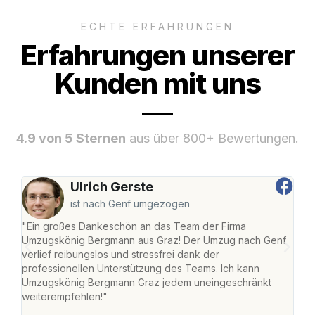
ECHTE ERFAHRUNGEN
Erfahrungen unserer
Kunden mit uns
4.9 von 5 Sternen
aus über 800+ Bewertungen.
Ulrich Gerste
ist nach Genf umgezogen
"Ein großes Dankeschön an das Team der Firma
"Di
Umzugskönig Bergmann aus Graz! Der Umzug nach Genf
mei
verlief reibungslos und stressfrei dank der
Team
professionellen Unterstützung des Teams. Ich kann
habe
Umzugskönig Bergmann Graz jedem uneingeschränkt
an m
weiterempfehlen!"
groß