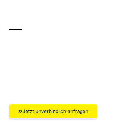
Ihr Umzug oder
Transport
Sparen Sie bis zu 100€ bei Anfrage
Abwicklung innerhalb von 24 Stunden
Versichert bis zu 7.500€
Ggf. komplette Zollabwicklung inklusive
Umfassender Kundensupport aus Graz
Jetzt unverbindlich anfragen