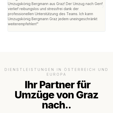
Umzugskönig Bergmann aus Graz! Der Umzug nach Genf
mei
verlief reibungslos und stressfrei dank der
Team
professionellen Unterstützung des Teams. Ich kann
habe
Umzugskönig Bergmann Graz jedem uneingeschränkt
an m
weiterempfehlen!"
groß
DIENSTLEISTUNGEN IN ÖSTERREICH UND
EUROPA
Ihr Partner für
Umzüge von Graz
nach..