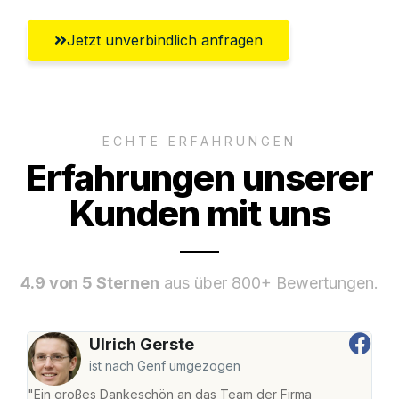
Jetzt unverbindlich anfragen
ECHTE ERFAHRUNGEN
Erfahrungen unserer
Kunden mit uns
4.9 von 5 Sternen
aus über 800+ Bewertungen.
Ulrich Gerste
ist nach Genf umgezogen
"Ein großes Dankeschön an das Team der Firma
"Di