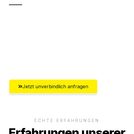
Sparen Sie bis zu 100€ bei Anfrage
Abwicklung innerhalb von 24 Stunden
Versichert bis zu 7.500€
Ggf. komplette Zollabwicklung inklusive
Umfassender Kundensupport aus Graz
Jetzt unverbindlich anfragen
ECHTE ERFAHRUNGEN
Erfahrungen unserer