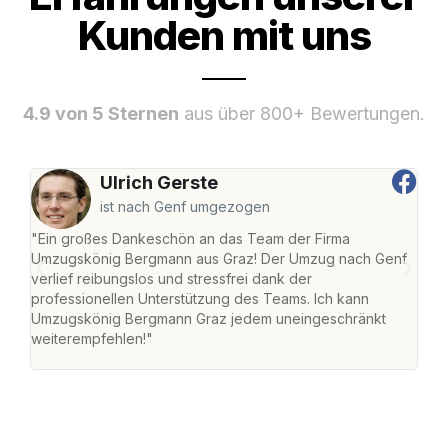
Kunden mit uns
4.9 von 5 Sternen
aus über 800+ Bewertungen.
Ulrich Gerste
ist nach Genf umgezogen
"Ein großes Dankeschön an das Team der Firma
"Di
Umzugskönig Bergmann aus Graz! Der Umzug nach Genf
mei
verlief reibungslos und stressfrei dank der
Team
professionellen Unterstützung des Teams. Ich kann
habe
Umzugskönig Bergmann Graz jedem uneingeschränkt
an m
weiterempfehlen!"
groß