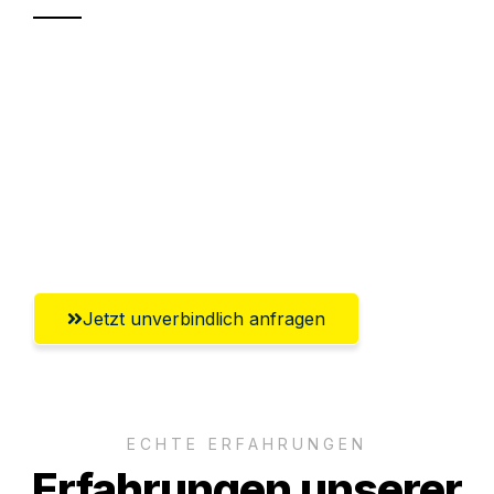
Sparen Sie bis zu 100€ bei Anfrage
Abwicklung innerhalb von 24 Stunden
Versichert bis zu 7.500€
Ggf. komplette Zollabwicklung inklusive
Umfassender Kundensupport aus Graz
Jetzt unverbindlich anfragen
ECHTE ERFAHRUNGEN
Erfahrungen unserer