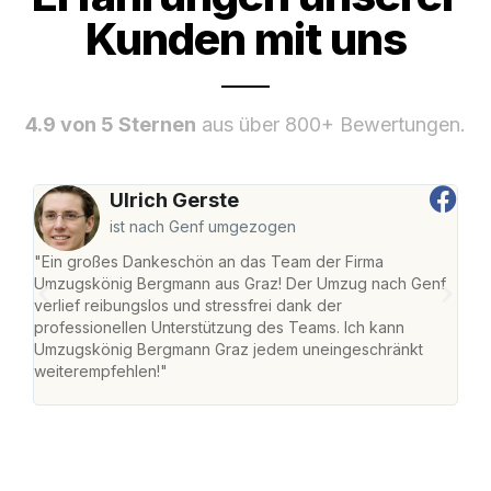
Kunden mit uns
4.9 von 5 Sternen
aus über 800+ Bewertungen.
Ulrich Gerste
ist nach Genf umgezogen
"Ein großes Dankeschön an das Team der Firma
"Di
Umzugskönig Bergmann aus Graz! Der Umzug nach Genf
mei
verlief reibungslos und stressfrei dank der
Team
professionellen Unterstützung des Teams. Ich kann
habe
Umzugskönig Bergmann Graz jedem uneingeschränkt
an m
weiterempfehlen!"
groß