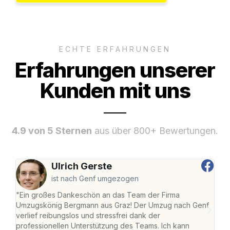
ECHTE ERFAHRUNGEN
Erfahrungen unserer
Kunden mit uns
4.9 von 5 Sternen
aus über 800+ Bewertungen.
Ulrich Gerste
ist nach Genf umgezogen
"Ein großes Dankeschön an das Team der Firma
"Di
Umzugskönig Bergmann aus Graz! Der Umzug nach Genf
mei
verlief reibungslos und stressfrei dank der
Team
professionellen Unterstützung des Teams. Ich kann
habe