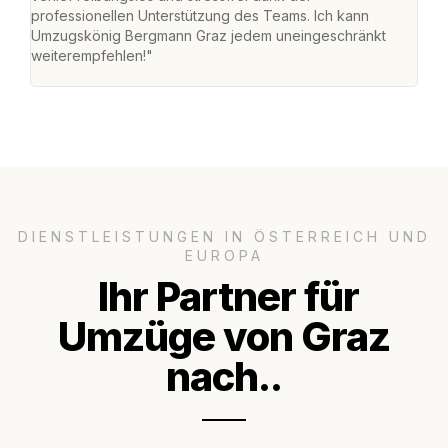
professionellen Unterstützung des Teams. Ich kann
habe
Umzugskönig Bergmann Graz jedem uneingeschränkt
an m
weiterempfehlen!"
groß
DIENSTLEISTUNGEN IN ÖSTERREICH UND
EUROPA
Ihr Partner für
Umzüge von Graz
nach..