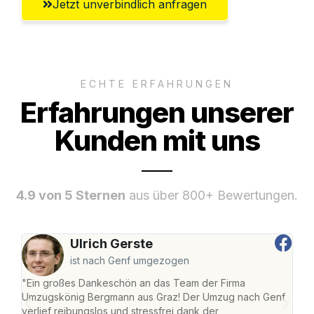
Jetzt unverbindlich anfragen
ECHTE ERFAHRUNGEN
Erfahrungen unserer
Kunden mit uns
4.9 von 5 Sternen
aus über 800+ Bewertungen.
Ulrich Gerste
ist nach Genf umgezogen
"Ein großes Dankeschön an das Team der Firma
"Di
Umzugskönig Bergmann aus Graz! Der Umzug nach Genf
mei
verlief reibungslos und stressfrei dank der
Team