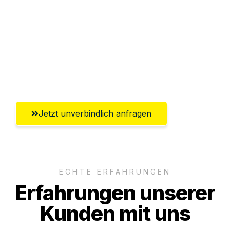
Abwicklung innerhalb von 24 Stunden
Versichert bis zu 7.500€
Ggf. komplette Zollabwicklung inklusive
Umfassender Kundensupport aus Graz
Jetzt unverbindlich anfragen
ECHTE ERFAHRUNGEN
Erfahrungen unserer
Kunden mit uns