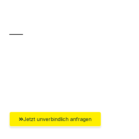
Ihr Umzug oder
Transport
Sparen Sie bis zu 100€ bei Anfrage
Abwicklung innerhalb von 24 Stunden
Versichert bis zu 7.500€
Ggf. komplette Zollabwicklung inklusive
Umfassender Kundensupport aus Graz
Jetzt unverbindlich anfragen