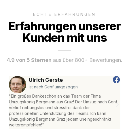
ECHTE ERFAHRUNGEN
Erfahrungen unserer
Kunden mit uns
4.9 von 5 Sternen
aus über 800+ Bewertungen.
Ulrich Gerste
ist nach Genf umgezogen
"Ein großes Dankeschön an das Team der Firma
"Di
Umzugskönig Bergmann aus Graz! Der Umzug nach Genf
mei
verlief reibungslos und stressfrei dank der
Team
professionellen Unterstützung des Teams. Ich kann
habe
Umzugskönig Bergmann Graz jedem uneingeschränkt
an m
weiterempfehlen!"
groß