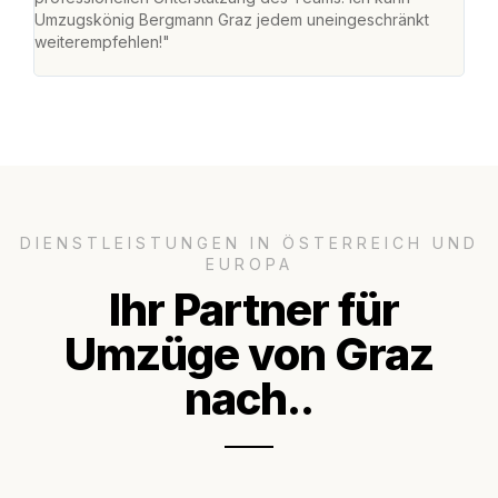
Umzugskönig Bergmann Graz jedem uneingeschränkt
an m
weiterempfehlen!"
groß
DIENSTLEISTUNGEN IN ÖSTERREICH UND
EUROPA
Ihr Partner für
Umzüge von Graz
nach..