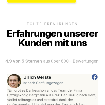
ECHTE ERFAHRUNGEN
Erfahrungen unserer
Kunden mit uns
4.9 von 5 Sternen
aus über 800+ Bewertungen.
Ulrich Gerste
ist nach Genf umgezogen
"Ein großes Dankeschön an das Team der Firma
"Di
Umzugskönig Bergmann aus Graz! Der Umzug nach Genf
mei
verlief reibungslos und stressfrei dank der
Team
professionellen Unterstützung des Teams. Ich kann
habe