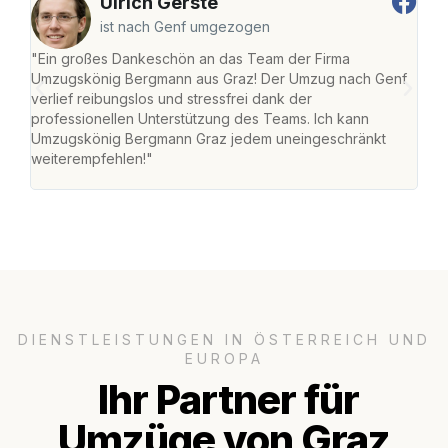
Ulrich Gerste
ist nach Genf umgezogen
"Ein großes Dankeschön an das Team der Firma
"Di
Umzugskönig Bergmann aus Graz! Der Umzug nach Genf
mei
verlief reibungslos und stressfrei dank der
Team
professionellen Unterstützung des Teams. Ich kann
habe
Umzugskönig Bergmann Graz jedem uneingeschränkt
an m
weiterempfehlen!"
groß
DIENSTLEISTUNGEN IN ÖSTERREICH UND
EUROPA
Ihr Partner für
Umzüge von Graz