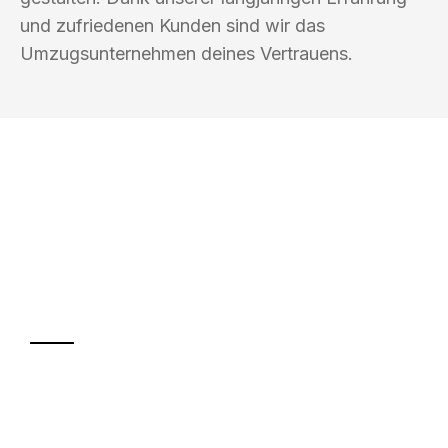
und zufriedenen Kunden sind wir das
Umzugsunternehmen deines Vertrauens.
UMZUGSKÖNIG BERGMANN GRAZ
Ihr Umzug oder
Transport
Sparen Sie bis zu 100€ bei Anfrage
Abwicklung innerhalb von 24 Stunden