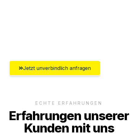
Abwicklung innerhalb von 24 Stunden
Versichert bis zu 7.500€
Ggf. komplette Zollabwicklung inklusive
Umfassender Kundensupport aus Graz
Jetzt unverbindlich anfragen
ECHTE ERFAHRUNGEN
Erfahrungen unserer
Kunden mit uns