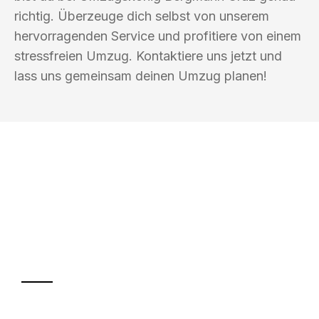
richtig. Überzeuge dich selbst von unserem
hervorragenden Service und profitiere von einem
stressfreien Umzug. Kontaktiere uns jetzt und
lass uns gemeinsam deinen Umzug planen!
UMZUGSKÖNIG BERGMANN GRAZ
Ihr Umzug oder
Transport
Sparen Sie bis zu 100€ bei Anfrage