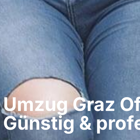
Umzug Graz​ O
Günstig & profe