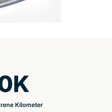
0
K
rene Kilometer