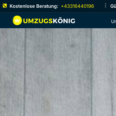
Kostenlose Beratung:
+43316440196
Gü
U