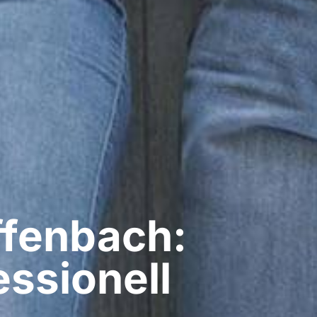
ffenbach:
ssionell​