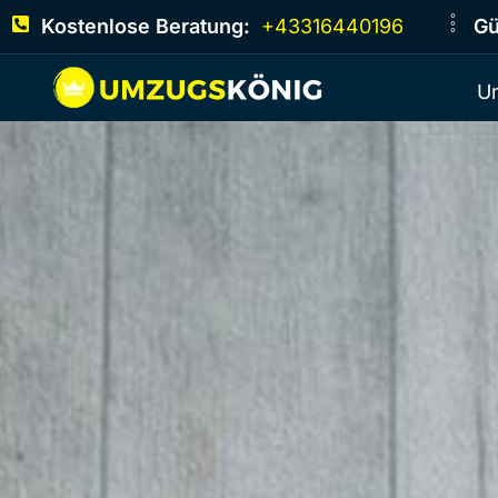
Kostenlose Beratung:
+43316440196
Gü
U