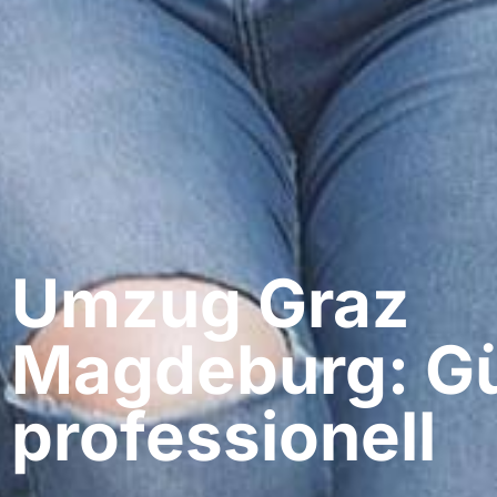
Umzug Graz​
Magdeburg: Gü
professionell​