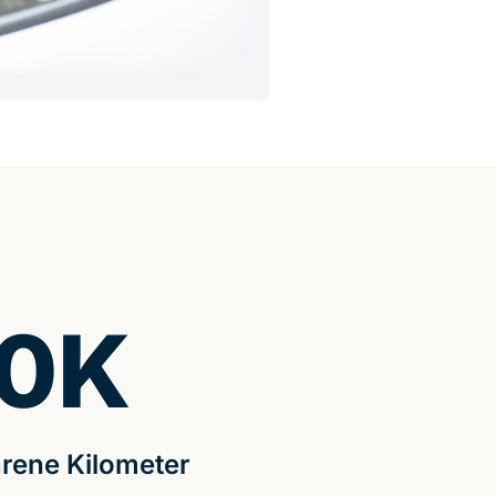
0
K
rene Kilometer