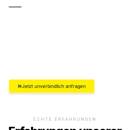
Sparen Sie bis zu 100€ bei Anfrage
Abwicklung innerhalb von 24 Stunden
Versichert bis zu 7.500€
Ggf. komplette Zollabwicklung inklusive
Umfassender Kundensupport aus Graz
Jetzt unverbindlich anfragen
ECHTE ERFAHRUNGEN