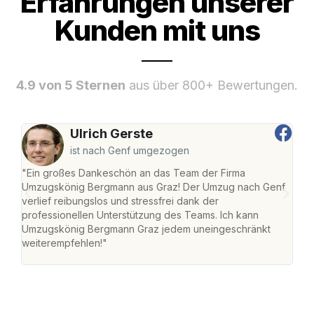
Erfahrungen unserer
Kunden mit uns
4.9 von 5 Sternen
aus über 800+ Bewertungen.
Ulrich Gerste
ist nach Genf umgezogen
"Ein großes Dankeschön an das Team der Firma
"Di
Umzugskönig Bergmann aus Graz! Der Umzug nach Genf
mei
verlief reibungslos und stressfrei dank der
Team
professionellen Unterstützung des Teams. Ich kann
habe
Umzugskönig Bergmann Graz jedem uneingeschränkt
an m
weiterempfehlen!"
groß