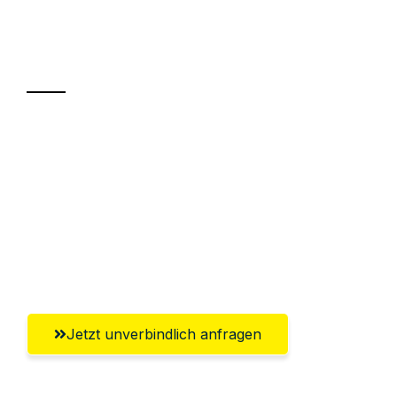
Ihr Umzug oder
Transport
Sparen Sie bis zu 100€ bei Anfrage
Abwicklung innerhalb von 24 Stunden
Versichert bis zu 7.500€
Ggf. komplette Zollabwicklung inklusive
Umfassender Kundensupport aus Graz
Jetzt unverbindlich anfragen