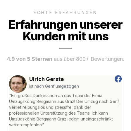
ECHTE ERFAHRUNGEN
Erfahrungen unserer
Kunden mit uns
4.9 von 5 Sternen
aus über 800+ Bewertungen.
Ulrich Gerste
ist nach Genf umgezogen
"Ein großes Dankeschön an das Team der Firma
"Di
Umzugskönig Bergmann aus Graz! Der Umzug nach Genf
mei
verlief reibungslos und stressfrei dank der
Team
professionellen Unterstützung des Teams. Ich kann
habe
Umzugskönig Bergmann Graz jedem uneingeschränkt
an m
weiterempfehlen!"
groß