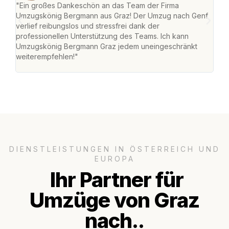
"Ein großes Dankeschön an das Team der Firma
"Di
Umzugskönig Bergmann aus Graz! Der Umzug nach Genf
mei
verlief reibungslos und stressfrei dank der
Team
professionellen Unterstützung des Teams. Ich kann
habe
Umzugskönig Bergmann Graz jedem uneingeschränkt
an m
weiterempfehlen!"
groß
DIENSTLEISTUNGEN IN ÖSTERREICH UND
EUROPA
Ihr Partner für
Umzüge von Graz
nach..