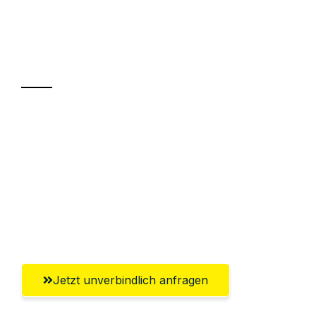
Ihr Umzug oder
Transport
Sparen Sie bis zu 100€ bei Anfrage
Abwicklung innerhalb von 24 Stunden
Versichert bis zu 7.500€
Ggf. komplette Zollabwicklung inklusive
Umfassender Kundensupport aus Graz
Jetzt unverbindlich anfragen