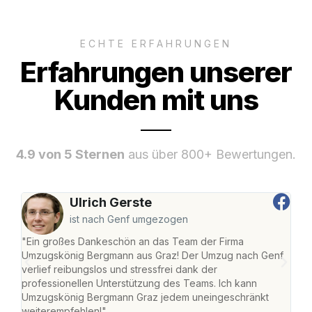
ECHTE ERFAHRUNGEN
Erfahrungen unserer
Kunden mit uns
4.9 von 5 Sternen
aus über 800+ Bewertungen.
Ulrich Gerste
ist nach Genf umgezogen
"Ein großes Dankeschön an das Team der Firma
"Di
Umzugskönig Bergmann aus Graz! Der Umzug nach Genf
mei
verlief reibungslos und stressfrei dank der
Team
professionellen Unterstützung des Teams. Ich kann
habe
Umzugskönig Bergmann Graz jedem uneingeschränkt
an m
weiterempfehlen!"
groß