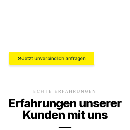
Abwicklung innerhalb von 24 Stunden
Versichert bis zu 7.500€
Ggf. komplette Zollabwicklung inklusive
Umfassender Kundensupport aus Graz
Jetzt unverbindlich anfragen
ECHTE ERFAHRUNGEN
Erfahrungen unserer
Kunden mit uns