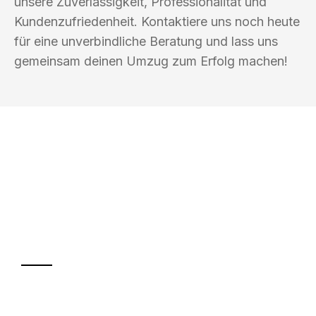
unsere Zuverlässigkeit, Professionalität und
Kundenzufriedenheit. Kontaktiere uns noch heute
für eine unverbindliche Beratung und lass uns
gemeinsam deinen Umzug zum Erfolg machen!
UMZUGSKÖNIG BERGMANN GRAZ
Ihr Umzug oder
Transport
Sparen Sie bis zu 100€ bei Anfrage